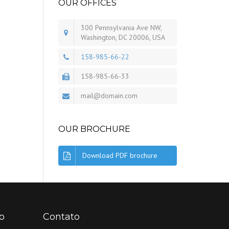
OUR OFFICES
300 Pennsylvania Ave NW,
Washington, DC 20006, USA
158-985-66-22
158-985-66-33
mail@domain.com
OUR BROCHURE
Download PDF brochure
o
Contato