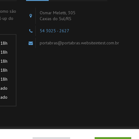
 como são
Osmar Meletti, 305
l-up do
Caxias do Sul/RS
54 3025 - 2627
portabras@portabras.websiteintest.com.br
 18h
 18h
 18h
 18h
 18h
hado
hado