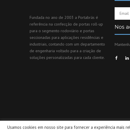
Fundada no ano de 2003 a Portabrás é
referência na confecção de portas roll-up
Nos 
para o segmento rodoviário e portas
seccionadas para aplicações residências e
industriais, contando com um departamento
Mantenha
de engenharia voltado para a criação de
soluções personalizadas para cada cliente.
Usamos cookies em nosso site para fornecer a experiência mais rel