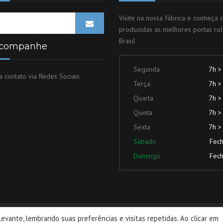
Visite na nossa fábrica e conheça
produzidas as melhores portas rol
Brasil
acompanhe
Segunda
7h >
 contato via Redes Sociais
Terça
7h >
Quarta
7h >
Quinta
7h >
Sexta
7h >
Sábado
Fec
Domingo
Fec
evante, lembrando suas preferências e visitas repetidas. Ao clicar em