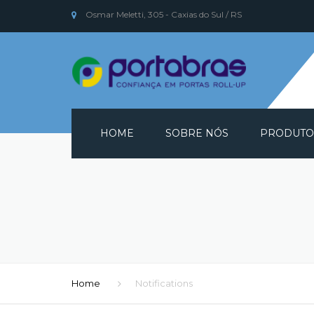
Osmar Meletti, 305 - Caxias do Sul / RS
HOME
SOBRE NÓS
PRODUTO
PORTAS RO
PEÇAS DE R
PEÇAS DE R
RESIDENCIA
Home
Notifications