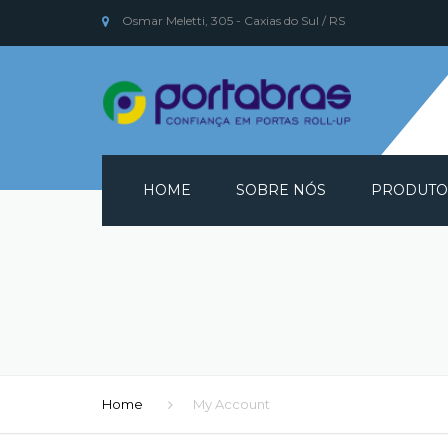
Osmar Meletti, 305 - Caxias do Sul / RS
HOME
SOBRE NÓS
PRODUTO
PORTAS RO
PEÇAS DE R
PEÇAS DE R
RESIDENCIA
Home
My Account