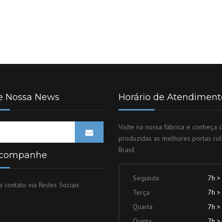
TRÁTIL
TERMO PREMIUM
MANCAIS
QUADRO TRASEIRO
FECHOS
PEÇAS DE REPOSIÇÃO
TRAVAS
TRINCOS
e Nossa News
Horário de Atendiment
ALAVANCAS
Visite na nossa fábrica e conheça
VARÕES
produzidas as melhores portas rol
Brasil
acompanhe
BORRACHAS DE VEDAÇÃO
Segunda
7h >
 contato via Redes Sociais
PERFIS ESTRUTURAIS
Terça
7h >
Quarta
7h >
DIVERSOS
Quinta
7h >