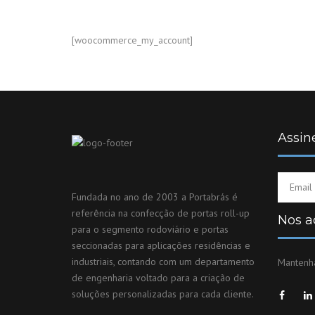
CORTINA RE
[woocommerce_my_account]
Assin
Fundada no ano de 2003 a Portabrás é
referência na confecção de portas roll-up
Nos 
para o segmento rodoviário e portas
seccionadas para aplicações residências e
industriais, contando com um departamento
Mantenha
de engenharia voltado para a criação de
soluções personalizadas para cada cliente.