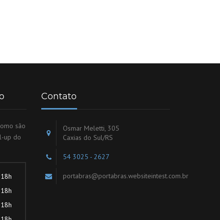
o
Contato
 como são
Osmar Meletti, 305
l-up do
Caxias do Sul/RS
54 3025 - 2627
portabras@portabras.websiteintest.com.br
 18h
 18h
 18h
 18h